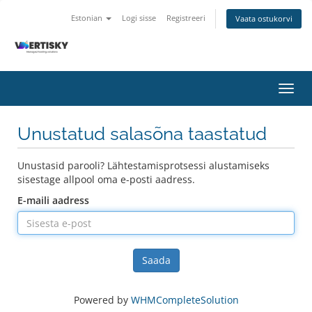
Estonian
Logi sisse
Registreeri
Vaata ostukorvi
Lülit
navig
Unustatud salasõna taastatud
Unustasid parooli? Lähtestamisprotsessi alustamiseks
sisestage allpool oma e-posti aadress.
E-maili aadress
Saada
Powered by
WHMCompleteSolution