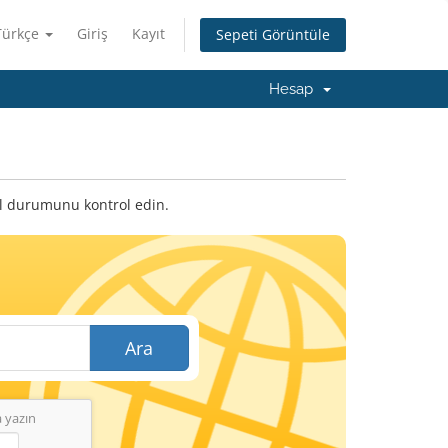
Türkçe
Giriş
Kayıt
Sepeti Görüntüle
Hesap
cil durumunu kontrol edin.
Ara
 yazın