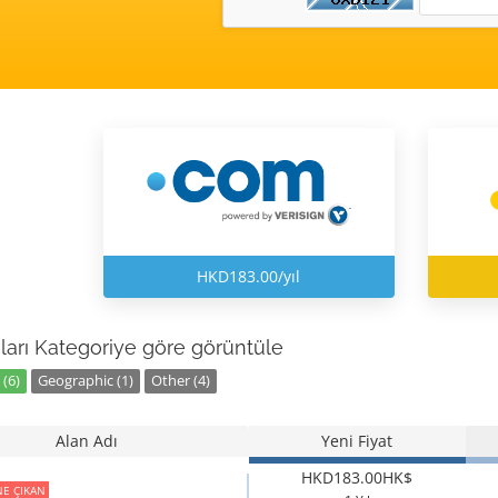
HKD183.00/yıl
ları Kategoriye göre görüntüle
(6)
Geographic (1)
Other (4)
Alan Adı
Yeni Fiyat
HKD183.00HK$
E ÇIKAN