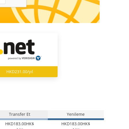
HKD231.00/yıl
Transfer Et
Yenileme
HKD183.00HK$
HKD183.00HK$