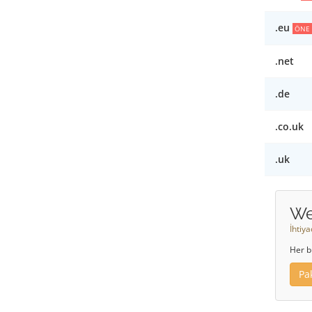
.eu
ÖNE 
.net
.de
.co.uk
.uk
We
İhtiy
Her b
Pa