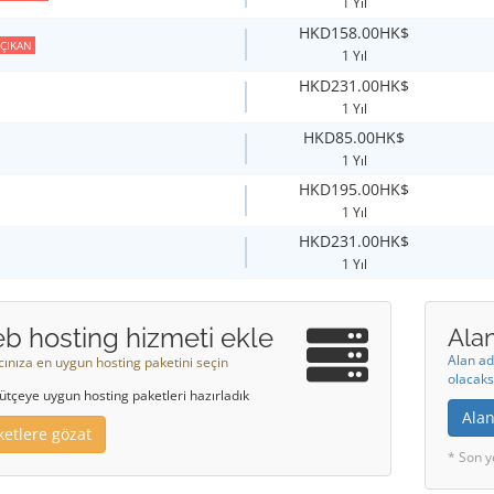
1 Yıl
HKD158.00HK$
ÇIKAN
1 Yıl
HKD231.00HK$
1 Yıl
HKD85.00HK$
1 Yıl
HKD195.00HK$
1 Yıl
HKD231.00HK$
1 Yıl
b hosting hizmeti ekle
Alan
Alan ad
acınıza en uygun hosting paketini seçin
olacaks
ütçeye uygun hosting paketleri hazırladık
Alan
ketlere gözat
* Son y