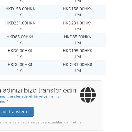
1 Yıl
1 Yıl
HKD158.00HK$
HKD158.00HK$
1 Yıl
1 Yıl
HKD231.00HK$
HKD231.00HK$
1 Yıl
1 Yıl
HKD85.00HK$
HKD85.00HK$
1 Yıl
1 Yıl
HKD0.00HK$
HKD195.00HK$
1 Yıl
1 Yıl
HKD0.00HK$
HKD231.00HK$
1 Yıl
1 Yıl
 adınızı bize transfer edin
ınızı transfer ederek bir yıl yenilemiş
ınız!*
 adı transfer et
enilenen alan adlarını ve bazı uzantıları dahil etme